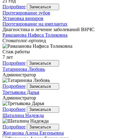
21 год
Подробнее
Записаться
Протезирование зубов
Установка виниров
Протезирование на имплантах
Диагностика и лечение заболеваний ВНЧС
Рамазанова
Нафиса Толиковна
Стоматолог-ортопед
Стаж работы
7 лет
Подробнее
Записаться
Татаринова
Любовь
Администратор
Подробнее
Записаться
Третьякова
Дарья
Администратор
Подробнее
Записаться
Шаталина
Надежда
Подробнее
Записаться
Жиганова
Алена Евгеньевна