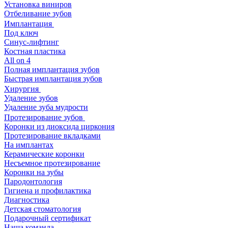
Установка виниров
Отбеливание зубов
Имплантация
Под ключ
Синус-лифтинг
Костная пластика
All on 4
Полная имплантация зубов
Быстрая имплантация зубов
Хирургия
Удаление зубов
Удаление зуба мудрости
Протезирование зубов
Коронки из диоксида циркония
Протезирование вкладками
На имплантах
Керамические коронки
Несъемное протезирование
Коронки на зубы
Пародонтология
Гигиена и профилактика
Диагностика
Детская стоматология
Подарочный сертификат
Наша команда