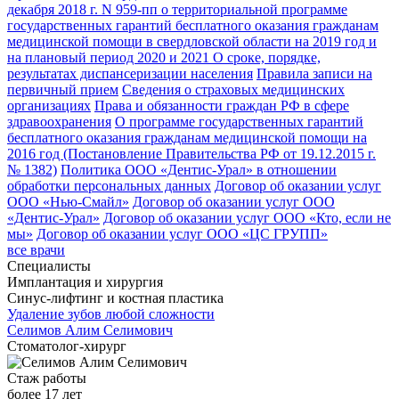
декабря 2018 г. N 959-пп о территориальной программе
государственных гарантий бесплатного оказания гражданам
медицинской помощи в свердловской области на 2019 год и
на плановый период 2020 и 2021
О сроке, порядке,
результатах диспансеризации населения
Правила записи на
первичный прием
Сведения о страховых медицинских
организациях
Права и обязанности граждан РФ в сфере
здравоохранения
О программе государственных гарантий
бесплатного оказания гражданам медицинской помощи на
2016 год (Постановление Правительства РФ от 19.12.2015 г.
№ 1382)
Политика ООО «Дентис-Урал» в отношении
обработки персональных данных
Договор об оказании услуг
ООО «Нью-Смайл»
Договор об оказании услуг ООО
«Дентис-Урал»
Договор об оказании услуг ООО «Кто, если не
мы»
Договор об оказании услуг ООО «ЦС ГРУПП»
все врачи
Специалисты
Имплантация и хирургия
Синус-лифтинг и костная пластика
Удаление зубов любой сложности
Селимов
Алим Селимович
Стоматолог-хирург
Стаж работы
более 17 лет