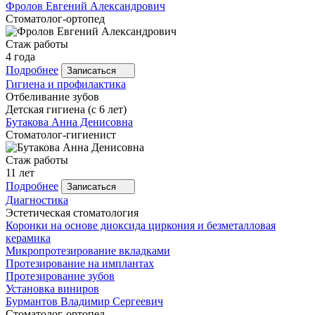
Фролов
Евгений Александрович
Стоматолог-ортопед
Стаж работы
4 года
Подробнее
Записаться
Гигиена и профилактика
Отбеливание зубов
Детская гигиена (с 6 лет)
Бутакова
Анна Денисовна
Стоматолог-гигиенист
Стаж работы
11 лет
Подробнее
Записаться
Диагностика
Эстетическая стоматология
Коронки на основе диоксида циркония и безметалловая
керамика
Микропротезирование вкладками
Протезирование на имплантах
Протезирование зубов
Установка виниров
Бурмантов
Владимир Сергеевич
Стоматолог-ортопед