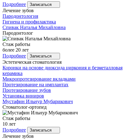
Подробнее
Записаться
Лечение зубов
Пародонтология
Гигиена и профилактика
Спивак
Наталья Михайловна
Пародонтолог
Стаж работы
более 20 лет
Подробнее
Записаться
Эстетическая стоматология
Коронки на основе диоксида циркония и безметалловая
керамика
Микропротезирование вкладками
Протезирование на имплантах
Протезирование зубов
Установка виниров
Мустафин
Ильнур Мубарикович
Стоматолог-ортопед
Стаж работы
10 лет
Подробнее
Записаться
Лечение зубов