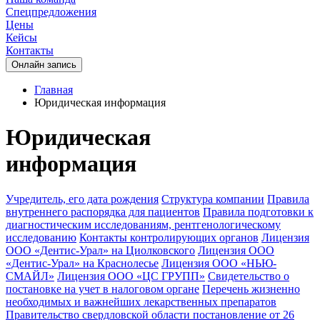
Спецпредложения
Цены
Кейсы
Контакты
Oнлайн запись
Главная
Юридическая информация
Юридическая
информация
Учредитель, его дата рождения
Структура компании
Правила
внутреннего распорядка для пациентов
Правила подготовки к
диагностическим исследованиям, рентгенологическому
исследованию
Контакты контролирующих органов
Лицензия
ООО «Дентис-Урал» на Циолковского
Лицензия ООО
«Дентис-Урал» на Краснолесье
Лицензия ООО «НЬЮ-
СМАЙЛ»
Лицензия ООО «ЦС ГРУПП»
Свидетельство о
постановке на учет в налоговом органе
Перечень жизненно
необходимых и важнейших лекарственных препаратов
Правительство свердловской области постановление от 26