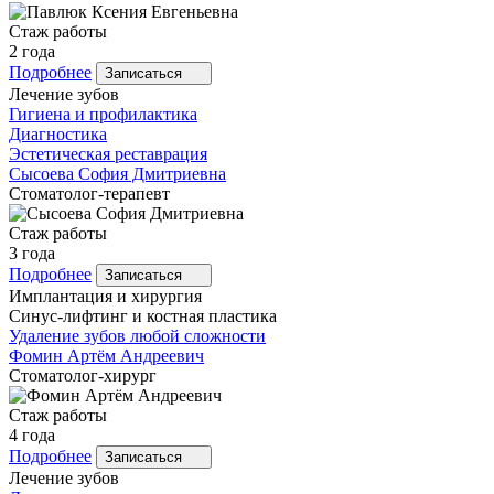
Стаж работы
2 года
Подробнее
Записаться
Лечение зубов
Гигиена и профилактика
Диагностика
Эстетическая реставрация
Сысоева
София Дмитриевна
Стоматолог-терапевт
Стаж работы
3 года
Подробнее
Записаться
Имплантация и хирургия
Синус-лифтинг и костная пластика
Удаление зубов любой сложности
Фомин
Артём Андреевич
Стоматолог-хирург
Стаж работы
4 года
Подробнее
Записаться
Лечение зубов