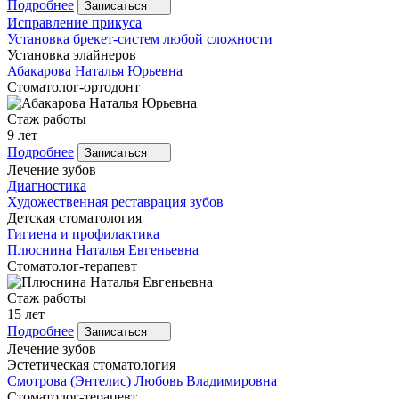
Подробнее
Записаться
Исправление прикуса
Установка брекет-систем любой сложности
Установка элайнеров
Абакарова
Наталья Юрьевна
Стоматолог-ортодонт
Стаж работы
9 лет
Подробнее
Записаться
Лечение зубов
Диагностика
Художественная реставрация зубов
Детская стоматология
Гигиена и профилактика
Плюснина
Наталья Евгеньевна
Стоматолог-терапевт
Стаж работы
15 лет
Подробнее
Записаться
Лечение зубов
Эстетическая стоматология
Смотрова
(Энтелис) Любовь Владимировна
Стоматолог-терапевт