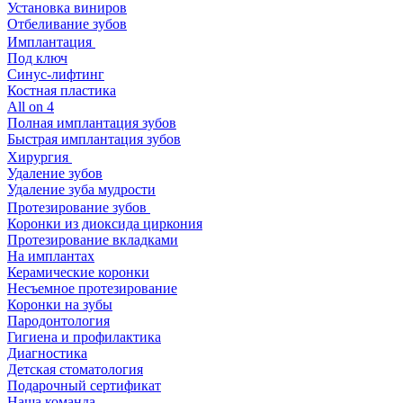
Установка виниров
Отбеливание зубов
Имплантация
Под ключ
Синус-лифтинг
Костная пластика
All on 4
Полная имплантация зубов
Быстрая имплантация зубов
Хирургия
Удаление зубов
Удаление зуба мудрости
Протезирование зубов
Коронки из диоксида циркония
Протезирование вкладками
На имплантах
Керамические коронки
Несъемное протезирование
Коронки на зубы
Пародонтология
Гигиена и профилактика
Диагностика
Детская стоматология
Подарочный сертификат
Наша команда