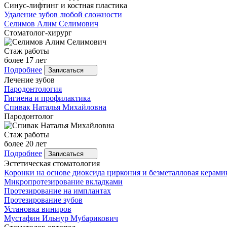
Синус-лифтинг и костная пластика
Удаление зубов любой сложности
Селимов
Алим Селимович
Стоматолог-хирург
Стаж работы
более 17 лет
Подробнее
Записаться
Лечение зубов
Пародонтология
Гигиена и профилактика
Спивак
Наталья Михайловна
Пародонтолог
Стаж работы
более 20 лет
Подробнее
Записаться
Эстетическая стоматология
Коронки на основе диоксида циркония и безметалловая керами
Микропротезирование вкладками
Протезирование на имплантах
Протезирование зубов
Установка виниров
Мустафин
Ильнур Мубарикович