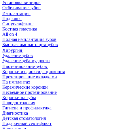
Установка виниров
Отбеливание зубов
Имплантация
Под ключ
Синус-лифтинг
Костная пластика
All on 4
Полная имплантация зубов
Быстрая имплантация зубов
Хирургия
Удаление зубов
Удаление зуба мудрости
Протезирование зубов
Коронки из диоксида циркония
Протезирование вкладками
На имплантах
Керамические коронки
Несъемное протезирование
Коронки на зубы
Пародонтология
Гигиена и профилактика
Диагностика
Детская стоматология
Подарочный сертификат
Наша команда