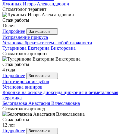
Лукиных
Игорь Александрович
Стоматолог-терапевт
Стаж работы
16 лет
Подробнее
Записаться
Исправление прикуса
Установка брекет-систем любой сложности
Тугаринова
Екатерина Викторовна
Стоматолог-ортодонт
Стаж работы
4 года
Подробнее
Записаться
Протезирование зубов
Установка виниров
Коронки на основе диоксида циркония и безметалловая
керамика
Белоглазова
Анастасия Вячеславовна
Стоматолог-ортопед
Стаж работы
12 лет
Подробнее
Записаться