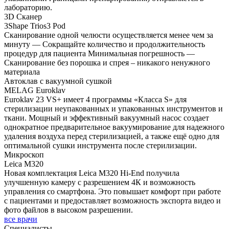
лабораторию.
3D Сканер
3Shape Trios3 Pod
Сканирование одной челюсти осуществляется менее чем за
минуту — Сокращайте количество и продолжительность
процедур для пациента Минимальная погрешность —
Сканирование без порошка и спрея – никакого ненужного
материала
Автоклав с вакуумной сушкой
MELAG Euroklav
Euroklav 23 VS+ имеет 4 программы «Класса S» для
стерилизации неупакованных и упакованных инструментов и
ткани. Мощный и эффективный вакуумный насос создает
однократное предварительное вакуумирование для надежного
удаления воздуха перед стерилизацией, а также ещё одно для
оптимальной сушки инструмента после стерилизации.
Микроскоп
Leica M320
Новая комплектация Leica M320 Hi-End получила
улучшенную камеру с разрешением 4К и возможность
управления со смартфона. Это повышает комфорт при работе
с пациентами и предоставляет возможность экспорта видео и
фото файлов в высоком разрешении.
все врачи
Специалисты