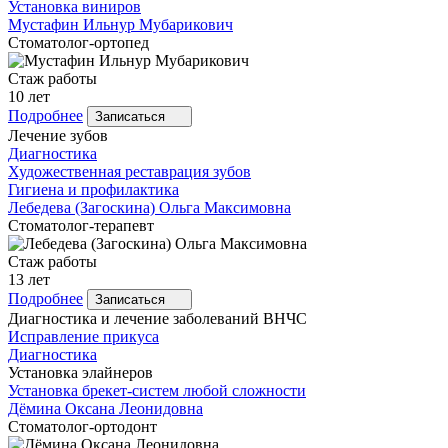
Установка виниров
Мустафин
Ильнур Мубарикович
Стоматолог-ортопед
Стаж работы
10 лет
Подробнее
Записаться
Лечение зубов
Диагностика
Художественная реставрация зубов
Гигиена и профилактика
Лебедева
(Загоскина) Ольга Максимовна
Стоматолог-терапевт
Стаж работы
13 лет
Подробнее
Записаться
Диагностика и лечение заболеваний ВНЧС
Исправление прикуса
Диагностика
Установка элайнеров
Установка брекет-систем любой сложности
Дёмина
Оксана Леонидовна
Стоматолог-ортодонт