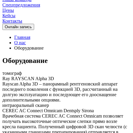
Спецпредложения
Цены
Кейсы
Контакты
Oнлайн запись
Главная
О нас
Оборудование
Оборудование
томограф
Ray RAYSCAN Alpha 3D
Rayscan Alpha 3D – панорамный рентгеновский аппарат
последнего поколения с функцией 3D, рассчитанный на
долгую эксплуатацию и последующее его дооснащение
дополнительными опциями.
интраоральный сканер
CEREC AC Connect Omnicam Dentsply Sirona
Врачебная система CEREC AC Connect Omnicam позволяет
получать высокоточные оптические слепки прямо возле
кресла пациента. Полученный цифровой 3D скан челюсти (с
указанными границами препарирования) отправляется в