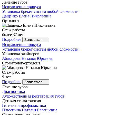
Лечение зубов
Исправление прикуса
Установка брекет-систем любой сложности
Дащенко
Елена Николаевна
Ортодонт
Стаж работы
более 37 лет
Подробнее
Записаться
Исправление прикуса
Установка брекет-систем любой сложности
Установка элайнеров
Абакарова
Наталья Юрьевна
Стоматолог-ортодонт
Стаж работы
9 лет
Подробнее
Записаться
Лечение зубов
Диагностика
Художественная реставрация зубов
Детская стоматология
Гигиена и профилактика
Плюснина
Наталья Евгеньевна
Стоматолог-терапевт