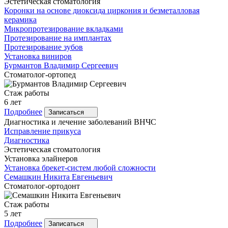
Эстетическая стоматология
Коронки на основе диоксида циркония и безметалловая
керамика
Микропротезирование вкладками
Протезирование на имплантах
Протезирование зубов
Установка виниров
Бурмантов
Владимир Сергеевич
Стоматолог-ортопед
Стаж работы
6 лет
Подробнее
Записаться
Диагностика и лечение заболеваний ВНЧС
Исправление прикуса
Диагностика
Эстетическая стоматология
Установка элайнеров
Установка брекет-систем любой сложности
Семашкин
Никита Евгеньевич
Стоматолог-ортодонт
Стаж работы
5 лет
Подробнее
Записаться