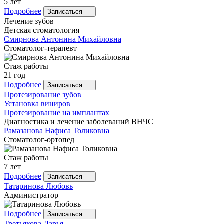
5 лет
Подробнее
Записаться
Лечение зубов
Детская стоматология
Смирнова
Антонина Михайловна
Стоматолог-терапевт
Стаж работы
21 год
Подробнее
Записаться
Протезирование зубов
Установка виниров
Протезирование на имплантах
Диагностика и лечение заболеваний ВНЧС
Рамазанова
Нафиса Толиковна
Стоматолог-ортопед
Стаж работы
7 лет
Подробнее
Записаться
Татаринова
Любовь
Администратор
Подробнее
Записаться
Третьякова
Дарья