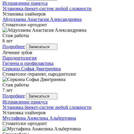
Исправление прикуса
Установка брекет-систем любой сложности
Установка элайнеров
Абдуллаева
Анастасия Александровна
Стоматолог-ортодонт
Стаж работы
8 лет
Подробнее
Записаться
Лечение зубов
Пародонтология
Гигиена и профилактика
Серкина
Софья Дмитриевна
Стоматолог-терапевт, пародонтолог
Стаж работы
7 лет
Подробнее
Записаться
Исправление прикуса
Установка брекет-систем любой сложности
Установка элайнеров
Мустафина
Анжелика Альбертовна
Стоматолог-ортодонт