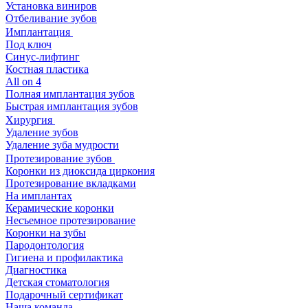
Установка виниров
Отбеливание зубов
Имплантация
Под ключ
Синус-лифтинг
Костная пластика
All on 4
Полная имплантация зубов
Быстрая имплантация зубов
Хирургия
Удаление зубов
Удаление зуба мудрости
Протезирование зубов
Коронки из диоксида циркония
Протезирование вкладками
На имплантах
Керамические коронки
Несъемное протезирование
Коронки на зубы
Пародонтология
Гигиена и профилактика
Диагностика
Детская стоматология
Подарочный сертификат
Наша команда