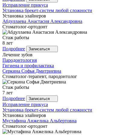
Исправление прикуса
Установка брекет-систем любой сложности
Установка элайнеров
Абдуллаева
Анастасия Александровна
Стоматолог-ортодонт
Стаж работы
8 лет
Подробнее
Записаться
Лечение зубов
Пародонтология
Гигиена и профилактика
Серкина
Софья Дмитриевна
Стоматолог-терапевт, пародонтолог
Стаж работы
7 лет
Подробнее
Записаться
Исправление прикуса
Установка брекет-систем любой сложности
Установка элайнеров
Мустафина
Анжелика Альбертовна
Стоматолог-ортодонт