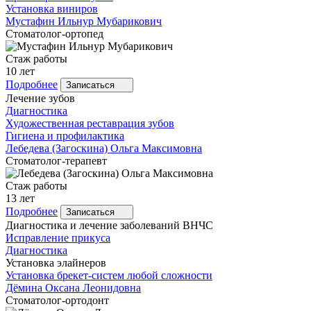
Установка виниров
Мустафин
Ильнур Мубарикович
Стоматолог-ортопед
Стаж работы
10 лет
Подробнее
Записаться
Лечение зубов
Диагностика
Художественная реставрация зубов
Гигиена и профилактика
Лебедева
(Загоскина) Ольга Максимовна
Стоматолог-терапевт
Стаж работы
13 лет
Подробнее
Записаться
Диагностика и лечение заболеваний ВНЧС
Исправление прикуса
Диагностика
Установка элайнеров
Установка брекет-систем любой сложности
Дёмина
Оксана Леонидовна
Стоматолог-ортодонт