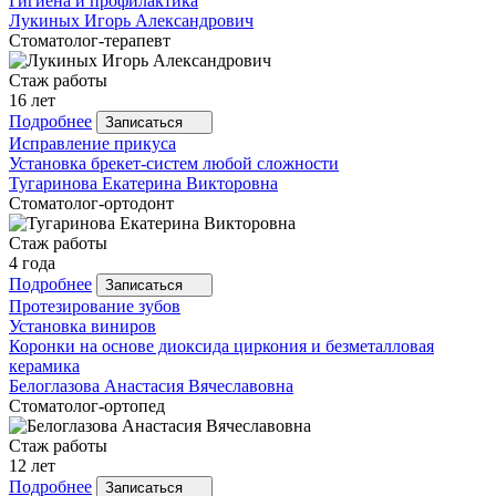
Гигиена и профилактика
Лукиных
Игорь Александрович
Стоматолог-терапевт
Стаж работы
16 лет
Подробнее
Записаться
Исправление прикуса
Установка брекет-систем любой сложности
Тугаринова
Екатерина Викторовна
Стоматолог-ортодонт
Стаж работы
4 года
Подробнее
Записаться
Протезирование зубов
Установка виниров
Коронки на основе диоксида циркония и безметалловая
керамика
Белоглазова
Анастасия Вячеславовна
Стоматолог-ортопед
Стаж работы
12 лет
Подробнее
Записаться