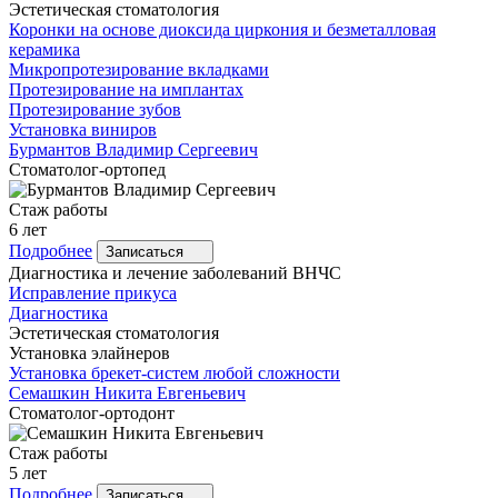
Эстетическая стоматология
Коронки на основе диоксида циркония и безметалловая
керамика
Микропротезирование вкладками
Протезирование на имплантах
Протезирование зубов
Установка виниров
Бурмантов
Владимир Сергеевич
Стоматолог-ортопед
Стаж работы
6 лет
Подробнее
Записаться
Диагностика и лечение заболеваний ВНЧС
Исправление прикуса
Диагностика
Эстетическая стоматология
Установка элайнеров
Установка брекет-систем любой сложности
Семашкин
Никита Евгеньевич
Стоматолог-ортодонт
Стаж работы
5 лет
Подробнее
Записаться