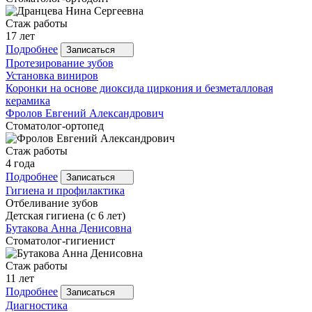
Стаж работы
17 лет
Подробнее
Записаться
Протезирование зубов
Установка виниров
Коронки на основе диоксида циркония и безметалловая
керамика
Фролов
Евгений Александрович
Стоматолог-ортопед
Стаж работы
4 года
Подробнее
Записаться
Гигиена и профилактика
Отбеливание зубов
Детская гигиена (с 6 лет)
Бутакова
Анна Денисовна
Стоматолог-гигиенист
Стаж работы
11 лет
Подробнее
Записаться
Диагностика