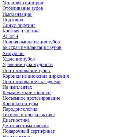
Установка виниров
Отбеливание зубов
Имплантация
Под ключ
Синус-лифтинг
Костная пластика
All on 4
Полная имплантация зубов
Быстрая имплантация зубов
Хирургия
Удаление зубов
Удаление зуба мудрости
Протезирование зубов
Коронки из диоксида циркония
Протезирование вкладками
На имплантах
Керамические коронки
Несъемное протезирование
Коронки на зубы
Пародонтология
Гигиена и профилактика
Диагностика
Детская стоматология
Подарочный сертификат
Наша команда