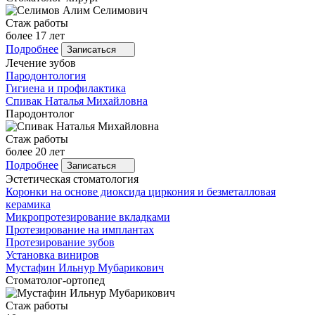
Стаж работы
более 17 лет
Подробнее
Записаться
Лечение зубов
Пародонтология
Гигиена и профилактика
Спивак
Наталья Михайловна
Пародонтолог
Стаж работы
более 20 лет
Подробнее
Записаться
Эстетическая стоматология
Коронки на основе диоксида циркония и безметалловая
керамика
Микропротезирование вкладками
Протезирование на имплантах
Протезирование зубов
Установка виниров
Мустафин
Ильнур Мубарикович
Стоматолог-ортопед
Стаж работы