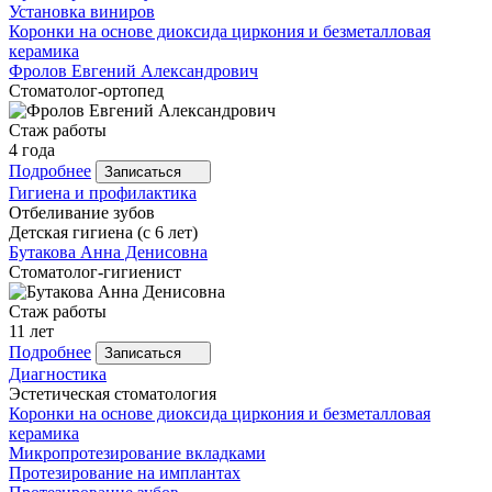
Установка виниров
Коронки на основе диоксида циркония и безметалловая
керамика
Фролов
Евгений Александрович
Стоматолог-ортопед
Стаж работы
4 года
Подробнее
Записаться
Гигиена и профилактика
Отбеливание зубов
Детская гигиена (с 6 лет)
Бутакова
Анна Денисовна
Стоматолог-гигиенист
Стаж работы
11 лет
Подробнее
Записаться
Диагностика
Эстетическая стоматология
Коронки на основе диоксида циркония и безметалловая
керамика
Микропротезирование вкладками
Протезирование на имплантах