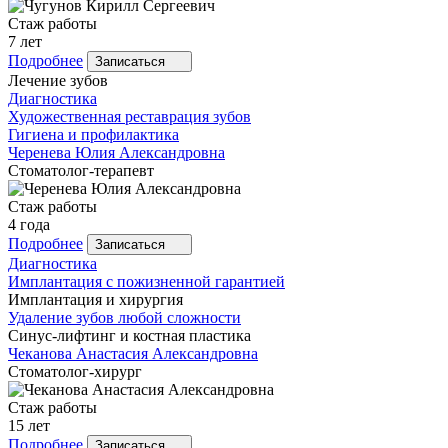
Стаж работы
7 лет
Подробнее
Записаться
Лечение зубов
Диагностика
Художественная реставрация зубов
Гигиена и профилактика
Черенева
Юлия Александровна
Стоматолог-терапевт
Стаж работы
4 года
Подробнее
Записаться
Диагностика
Имплантация с пожизненной гарантией
Имплантация и хирургия
Удаление зубов любой сложности
Синус-лифтинг и костная пластика
Чеканова
Анастасия Александровна
Стоматолог-хирург
Стаж работы
15 лет
Подробнее
Записаться