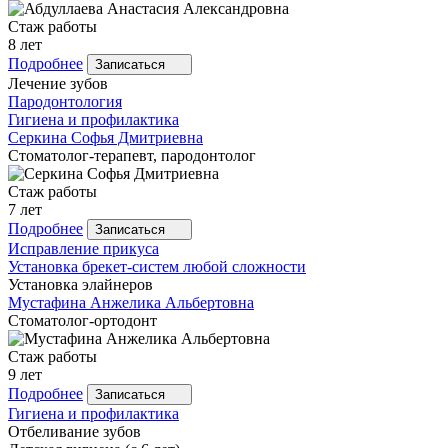
Стаж работы
8 лет
Подробнее
Записаться
Лечение зубов
Пародонтология
Гигиена и профилактика
Серкина
Софья Дмитриевна
Стоматолог-терапевт, пародонтолог
Стаж работы
7 лет
Подробнее
Записаться
Исправление прикуса
Установка брекет-систем любой сложности
Установка элайнеров
Мустафина
Анжелика Альбертовна
Стоматолог-ортодонт
Стаж работы
9 лет
Подробнее
Записаться
Гигиена и профилактика
Отбеливание зубов