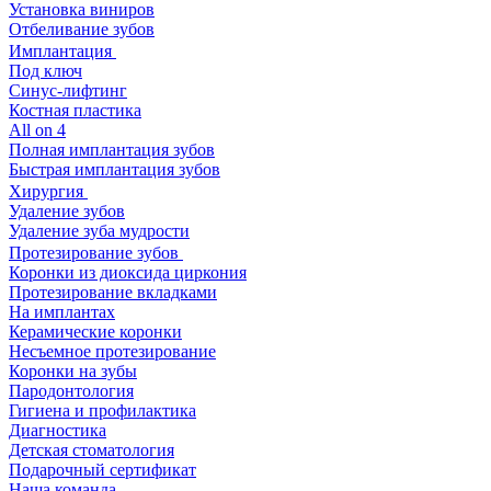
Установка виниров
Отбеливание зубов
Имплантация
Под ключ
Синус-лифтинг
Костная пластика
All on 4
Полная имплантация зубов
Быстрая имплантация зубов
Хирургия
Удаление зубов
Удаление зуба мудрости
Протезирование зубов
Коронки из диоксида циркония
Протезирование вкладками
На имплантах
Керамические коронки
Несъемное протезирование
Коронки на зубы
Пародонтология
Гигиена и профилактика
Диагностика
Детская стоматология
Подарочный сертификат
Наша команда