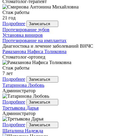
Стоматолог-терапевт
Стаж работы
21 год
Подробнее
Записаться
Протезирование зубов
Установка виниров
Протезирование на имплантах
Диагностика и лечение заболеваний ВНЧС
Рамазанова
Нафиса Толиковна
Стоматолог-ортопед
Стаж работы
7 лет
Подробнее
Записаться
Татаринова
Любовь
Администратор
Подробнее
Записаться
Третьякова
Дарья
Администратор
Подробнее
Записаться
Шаталина
Надежда