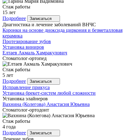
Стаж работы
15 лет
Подробнее
Записаться
Диагностика и лечение заболеваний ВНЧС
Коронки на основе диоксида циркония и безметалловая
керамика
Протезирование зубов
Установка виниров
Елтаев
Акмаль Хамракулович
Стоматолог-ортопед
Стаж работы
5 лет
Подробнее
Записаться
Исправление прикуса
Установка брекет-систем любой сложности
Установка элайнеров
Вахнина
(Колегова) Анастасия Юрьевна
Стоматолог-ортодонт
Стаж работы
4 года
Подробнее
Записаться
Лечение зубов