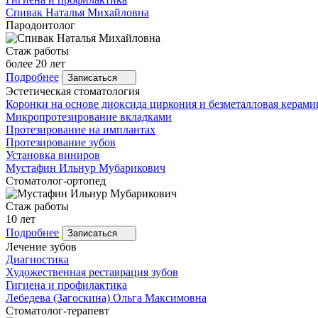
Спивак
Наталья Михайловна
Пародонтолог
Стаж работы
более 20 лет
Подробнее
Записаться
Эстетическая стоматология
Коронки на основе диоксида циркония и безметалловая керами
Микропротезирование вкладками
Протезирование на имплантах
Протезирование зубов
Установка виниров
Мустафин
Ильнур Мубарикович
Стоматолог-ортопед
Стаж работы
10 лет
Подробнее
Записаться
Лечение зубов
Диагностика
Художественная реставрация зубов
Гигиена и профилактика
Лебедева
(Загоскина) Ольга Максимовна
Стоматолог-терапевт