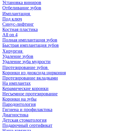
Установка виниров
Отбеливание зубов
Имплантация
Под ключ
Синус-лифтинг
Костная пластика
All on 4
Полная имплантация зубов
Быстрая имплантация зубов
Хирургия
Удаление зубов
Удаление зуба мудрости
Протезирование зубов
Коронки из диоксида циркония
Протезирование вкладками
На имплантах
Керамические коронки
Несъемное протезирование
Коронки на зубы
Пародонтология
Гигиена и профилактика
Диагностика
Детская стоматология
Подарочный сертификат
Наша команда