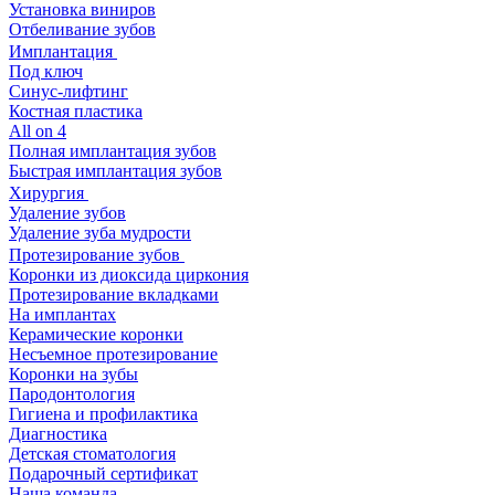
Установка виниров
Отбеливание зубов
Имплантация
Под ключ
Синус-лифтинг
Костная пластика
All on 4
Полная имплантация зубов
Быстрая имплантация зубов
Хирургия
Удаление зубов
Удаление зуба мудрости
Протезирование зубов
Коронки из диоксида циркония
Протезирование вкладками
На имплантах
Керамические коронки
Несъемное протезирование
Коронки на зубы
Пародонтология
Гигиена и профилактика
Диагностика
Детская стоматология
Подарочный сертификат
Наша команда