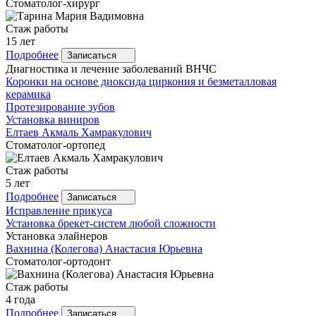
Стоматолог-хирург
Стаж работы
15 лет
Подробнее
Записаться
Диагностика и лечение заболеваний ВНЧС
Коронки на основе диоксида циркония и безметалловая
керамика
Протезирование зубов
Установка виниров
Елтаев
Акмаль Хамракулович
Стоматолог-ортопед
Стаж работы
5 лет
Подробнее
Записаться
Исправление прикуса
Установка брекет-систем любой сложности
Установка элайнеров
Вахнина
(Колегова) Анастасия Юрьевна
Стоматолог-ортодонт
Стаж работы
4 года
Подробнее
Записаться