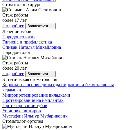
Стоматолог-хирург
Стаж работы
более 17 лет
Подробнее
Записаться
Лечение зубов
Пародонтология
Гигиена и профилактика
Спивак
Наталья Михайловна
Пародонтолог
Стаж работы
более 20 лет
Подробнее
Записаться
Эстетическая стоматология
Коронки на основе диоксида циркония и безметалловая
керамика
Микропротезирование вкладками
Протезирование на имплантах
Протезирование зубов
Установка виниров
Мустафин
Ильнур Мубарикович
Стоматолог-ортопед