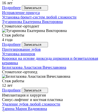
16 лет
Подробнее
Записаться
Исправление прикуса
Установка брекет-систем любой сложности
Тугаринова
Екатерина Викторовна
Стоматолог-ортодонт
Стаж работы
4 года
Подробнее
Записаться
Протезирование зубов
Установка виниров
Коронки на основе диоксида циркония и безметалловая
керамика
Белоглазова
Анастасия Вячеславовна
Стоматолог-ортопед
Стаж работы
12 лет
Подробнее
Записаться
Имплантация и хирургия
Синус-лифтинг и костная пластика
Удаление зубов любой сложности
Тарина
Мария Вадимовна