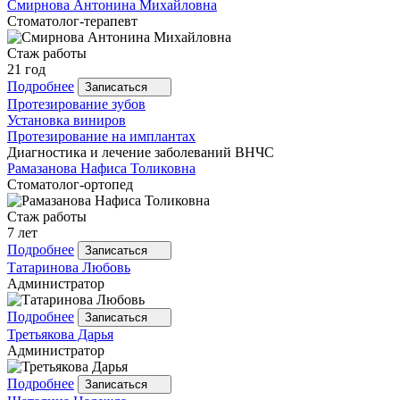
Смирнова
Антонина Михайловна
Стоматолог-терапевт
Стаж работы
21 год
Подробнее
Записаться
Протезирование зубов
Установка виниров
Протезирование на имплантах
Диагностика и лечение заболеваний ВНЧС
Рамазанова
Нафиса Толиковна
Стоматолог-ортопед
Стаж работы
7 лет
Подробнее
Записаться
Татаринова
Любовь
Администратор
Подробнее
Записаться
Третьякова
Дарья
Администратор
Подробнее
Записаться