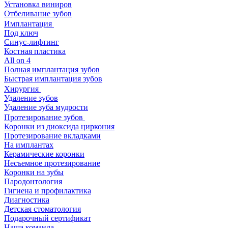
Установка виниров
Отбеливание зубов
Имплантация
Под ключ
Синус-лифтинг
Костная пластика
All on 4
Полная имплантация зубов
Быстрая имплантация зубов
Хирургия
Удаление зубов
Удаление зуба мудрости
Протезирование зубов
Коронки из диоксида циркония
Протезирование вкладками
На имплантах
Керамические коронки
Несъемное протезирование
Коронки на зубы
Пародонтология
Гигиена и профилактика
Диагностика
Детская стоматология
Подарочный сертификат
Наша команда