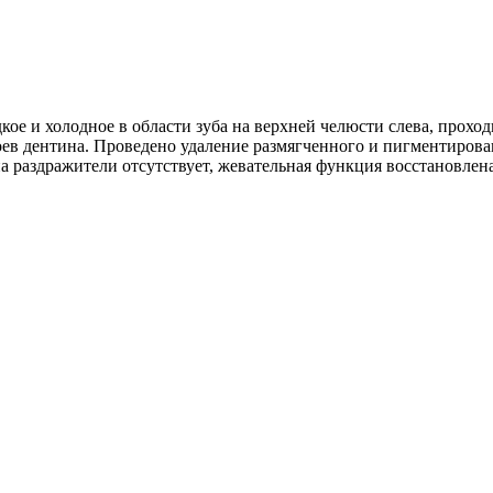
е и холодное в области зуба на верхней челюсти слева, проход
лоев дентина. Проведено удаление размягченного и пигментиров
 раздражители отсутствует, жевательная функция восстановлена