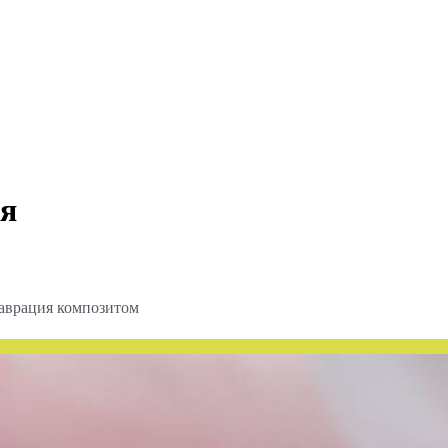
ия
таврация композитом