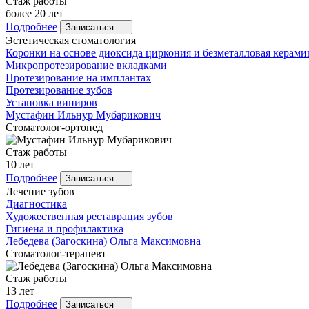
Стаж работы
более 20 лет
Подробнее
Записаться
Эстетическая стоматология
Коронки на основе диоксида циркония и безметалловая керами
Микропротезирование вкладками
Протезирование на имплантах
Протезирование зубов
Установка виниров
Мустафин
Ильнур Мубарикович
Стоматолог-ортопед
Стаж работы
10 лет
Подробнее
Записаться
Лечение зубов
Диагностика
Художественная реставрация зубов
Гигиена и профилактика
Лебедева
(Загоскина) Ольга Максимовна
Стоматолог-терапевт
Стаж работы
13 лет
Подробнее
Записаться