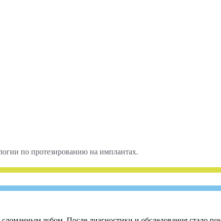
логии по протезированию на имплантах.
сломанным зубом. После диагностики и обследования стало пон