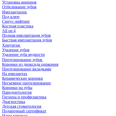
Установка виниров
Отбеливание зубов
Имплантация
Под ключ
Синус-лифтинг
Костная пластика
All on 4
Полная имплантация зубов
Быстрая имплантация зубов
Хирургия
Удаление зубов
Удаление зуба мудрости
Протезирование зубов
Коронки из диоксида циркония
Протезирование вкладками
На имплантах
Керамические коронки
Несъемное протезирование
Коронки на зубы
Пародонтология
Гигиена и профилактика
Диагностика
Детская стоматология
Подарочный сертификат
Наша команда