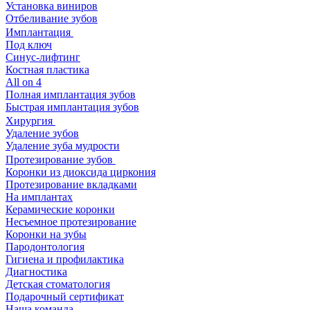
Установка виниров
Отбеливание зубов
Имплантация
Под ключ
Синус-лифтинг
Костная пластика
All on 4
Полная имплантация зубов
Быстрая имплантация зубов
Хирургия
Удаление зубов
Удаление зуба мудрости
Протезирование зубов
Коронки из диоксида циркония
Протезирование вкладками
На имплантах
Керамические коронки
Несъемное протезирование
Коронки на зубы
Пародонтология
Гигиена и профилактика
Диагностика
Детская стоматология
Подарочный сертификат
Наша команда