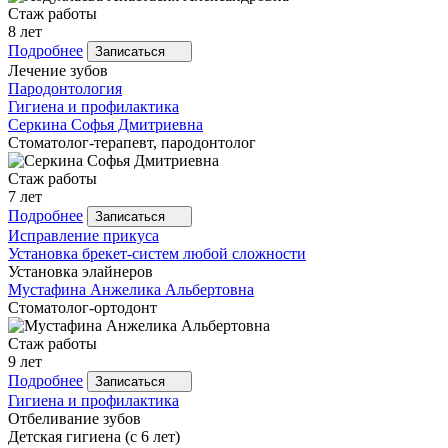
Стаж работы
8 лет
Подробнее
Записаться
Лечение зубов
Пародонтология
Гигиена и профилактика
Серкина
Софья Дмитриевна
Стоматолог-терапевт, пародонтолог
Стаж работы
7 лет
Подробнее
Записаться
Исправление прикуса
Установка брекет-систем любой сложности
Установка элайнеров
Мустафина
Анжелика Альбертовна
Стоматолог-ортодонт
Стаж работы
9 лет
Подробнее
Записаться
Гигиена и профилактика
Отбеливание зубов
Детская гигиена (с 6 лет)