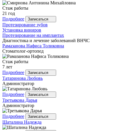
Стаж работы
21 год
Подробнее
Записаться
Протезирование зубов
Установка виниров
Протезирование на имплантах
Диагностика и лечение заболеваний ВНЧС
Рамазанова
Нафиса Толиковна
Стоматолог-ортопед
Стаж работы
7 лет
Подробнее
Записаться
Татаринова
Любовь
Администратор
Подробнее
Записаться
Третьякова
Дарья
Администратор
Подробнее
Записаться
Шаталина
Надежда