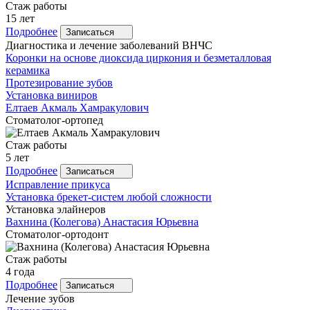
Стаж работы
15 лет
Подробнее
Записаться
Диагностика и лечение заболеваний ВНЧС
Коронки на основе диоксида циркония и безметалловая
керамика
Протезирование зубов
Установка виниров
Елтаев
Акмаль Хамракулович
Стоматолог-ортопед
Стаж работы
5 лет
Подробнее
Записаться
Исправление прикуса
Установка брекет-систем любой сложности
Установка элайнеров
Вахнина
(Колегова) Анастасия Юрьевна
Стоматолог-ортодонт
Стаж работы
4 года
Подробнее
Записаться
Лечение зубов