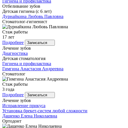
Гигиена и профилактика
Отбеливание зубов
Детская гигиена (с 6 лет)
Дурнайкина
Любовь Павловна
Стоматолог-гигиенист
Стаж работы
17 лет
Подробнее
Записаться
Лечение зубов
Диагностика
Детская стоматология
Гигиена и профилактика
Гимгина
Анастасия Андреевна
Стоматолог
Стаж работы
3 года
Подробнее
Записаться
Лечение зубов
Исправление прикуса
Установка брекет-систем любой сложности
Дащенко
Елена Николаевна
Ортодонт