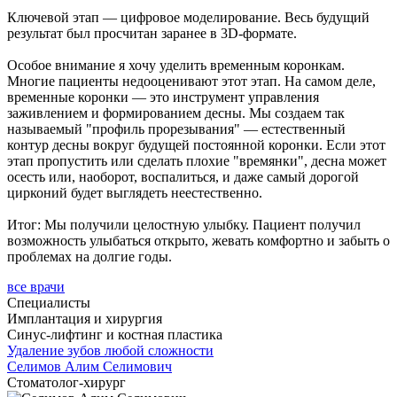
Ключевой этап — цифровое моделирование. Весь будущий
результат был просчитан заранее в 3D-формате.
Особое внимание я хочу уделить временным коронкам.
Многие пациенты недооценивают этот этап. На самом деле,
временные коронки — это инструмент управления
заживлением и формированием десны. Мы создаем так
называемый "профиль прорезывания" — естественный
контур десны вокруг будущей постоянной коронки. Если этот
этап пропустить или сделать плохие "времянки", десна может
осесть или, наоборот, воспалиться, и даже самый дорогой
цирконий будет выглядеть неестественно.
Итог: Мы получили целостную улыбку. Пациент получил
возможность улыбаться открыто, жевать комфортно и забыть о
проблемах на долгие годы.
все врачи
Специалисты
Имплантация и хирургия
Синус-лифтинг и костная пластика
Удаление зубов любой сложности
Селимов
Алим Селимович
Стоматолог-хирург