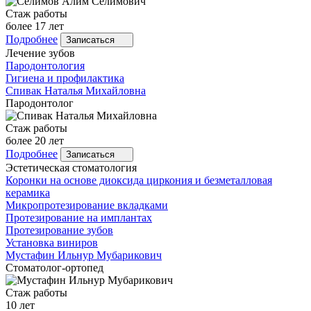
Стаж работы
более 17 лет
Подробнее
Записаться
Лечение зубов
Пародонтология
Гигиена и профилактика
Спивак
Наталья Михайловна
Пародонтолог
Стаж работы
более 20 лет
Подробнее
Записаться
Эстетическая стоматология
Коронки на основе диоксида циркония и безметалловая
керамика
Микропротезирование вкладками
Протезирование на имплантах
Протезирование зубов
Установка виниров
Мустафин
Ильнур Мубарикович
Стоматолог-ортопед
Стаж работы
10 лет