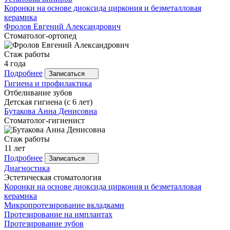
Коронки на основе диоксида циркония и безметалловая
керамика
Фролов
Евгений Александрович
Стоматолог-ортопед
Стаж работы
4 года
Подробнее
Записаться
Гигиена и профилактика
Отбеливание зубов
Детская гигиена (с 6 лет)
Бутакова
Анна Денисовна
Стоматолог-гигиенист
Стаж работы
11 лет
Подробнее
Записаться
Диагностика
Эстетическая стоматология
Коронки на основе диоксида циркония и безметалловая
керамика
Микропротезирование вкладками
Протезирование на имплантах
Протезирование зубов